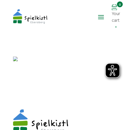
0
Your
cart
×